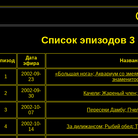
Список эпизодов 3
Дата
пизод
Назван
эфира
2002-09-
«Большая нога»; Аквариум со змея
1
23
знаменито
2002-09-
2
Качели; Жареный член
30
2002-10-
3
Пересеки Дамбу; Пче
07
2002-10-
4
За дилижансом; Рыбий обед; Тр
14