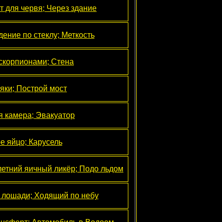
т для червя; Через здание
ение по стеклу; Меткость
 скорпионами; Стена
яки; Построй мост
я камера; Эвакуатор
е яйцо; Карусель
летний яичный ликёр; Подо льдом
 лошади; Ходящий по небу