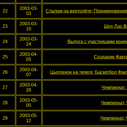
2003-03-
22
Слалом на вертолёте; Проникновение
03
2003-03-
23
Шоу Лас-В
10
2003-03-
24
Выпуск с участницами кон
24
2003-04-
25
Создание Факт
05
2003-04-
26
Цыпленок на телеге; Баскетбол Фак
07
2003-04-
27
Чемпионат, 
28
2003-05-
28
Чемпионат, Ч
05
2003-05-
29
Чемпионат, Ч
12