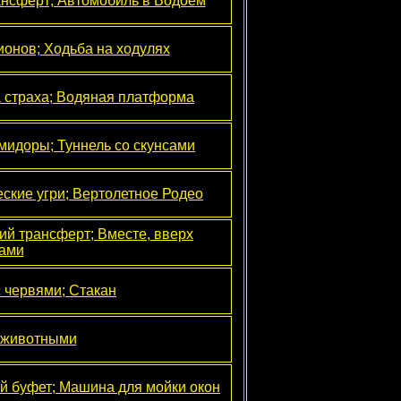
нсферт; Автомобиль в Водоем
ионов; Ходьба на ходулях
а страха; Водяная платформа
мидоры; Туннель со скунсами
ские угри; Вертолетное Родео
ий трансферт; Вместе, вверх
ами
 червями; Стакан
 животными
й буфет; Машина для мойки окон