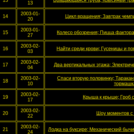
13
Вращающаяся труба; Крысиный тра
13
2003-01-
14
Цикл вращения; Завтрак чемп
20
2003-01-
15
Колесо обозрения; Пицца фактор
27
2003-02-
16
Найти среди крови; Гусеницы и по
03
2003-02-
17
Два вертикальных этажа; Электриче
04
2003-02-
Спаси вторую половинку; Таракан
18
10
тормашк
2003-02-
19
Крыша к крыше; Гроб с
17
2003-02-
20
Шоу моментов c
22
2003-02-
21
Лодка на буксире; Механический бычи
24