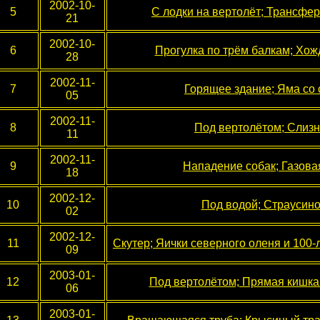
2002-10-
5
С лодки на вертолёт; Трансфер
21
2002-10-
6
Прогулка по трём балкам; Хожд
28
2002-11-
7
Горящее здание; Яма со
05
2002-11-
8
Под вертолётом; Слизн
11
2002-11-
9
Нападение собак; Газова
18
2002-12-
10
Под водой; Страусино
02
2002-12-
11
Скутер; Яички северного оленя и 100-
09
2003-01-
12
Под вертолётом; Прямая кишка
06
2003-01-