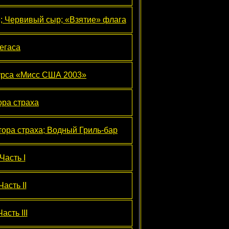
; Червивый сыр; «Взятие» флага
егаса
курса «Мисс США 2003»
ора страха
тора страха; Водный Гриль-бар
Часть I
асть II
асть III