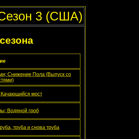
Сезон 3 (США)
 сезона
ие
ми; Снижение Пола (Выпуск со
стями)
; Качающийся мост
лы; Водяной гроб
уба, труба и снова труба